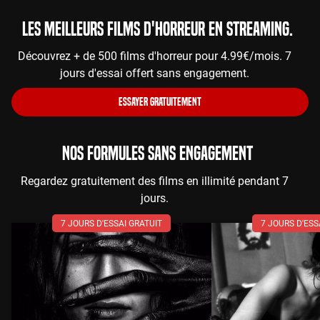
Les meilleurs films d'horreur en streaming.
Découvrez + de 500 films d'horreur pour 4.99€/mois. 7
jours d'essai offert sans engagement.
ESSAYER GRATUITEMENT
NOS FORMULES SANS ENGAGEMENT
Regardez gratuitement des films en illimité pendant 7
jours.
7 JOURS D'ESSAI GRATUIT
7 JOURS D'ESS