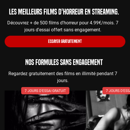
Les meilleurs films d'horreur en streaming.
Découvrez + de 500 films d'horreur pour 4.99€/mois. 7
jours d'essai offert sans engagement.
ESSAYER GRATUITEMENT
NOS FORMULES SANS ENGAGEMENT
Regardez gratuitement des films en illimité pendant 7
jours.
7 JOURS D'ESSAI GRATUIT
7 JOURS D'ESS