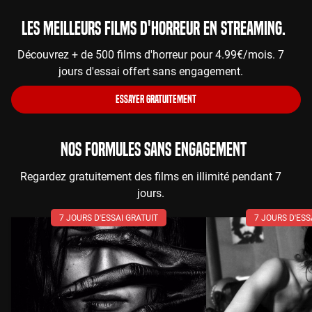
Les meilleurs films d'horreur en streaming.
Découvrez + de 500 films d'horreur pour 4.99€/mois. 7
jours d'essai offert sans engagement.
ESSAYER GRATUITEMENT
NOS FORMULES SANS ENGAGEMENT
Regardez gratuitement des films en illimité pendant 7
jours.
7 JOURS D'ESSAI GRATUIT
7 JOURS D'ESS