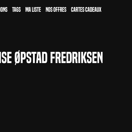
ions
Tags
Ma Liste
Nos Offres
Cartes Cadeaux
ise Øpstad Fredriksen