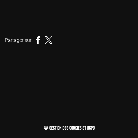
Viljar Bøe
Réalisation
Partager sur
🍪 Gestion des cookies et RGPD