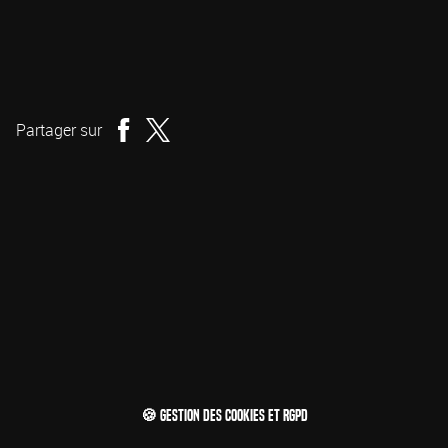
Viljar Bøe
Réalisation
Partager sur
🍪 Gestion des cookies et RGPD