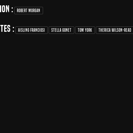
ion :
Robert Morgan
tes :
Aisling Franciosi
Stella Gonet
Tom York
Therica Wilson-Read