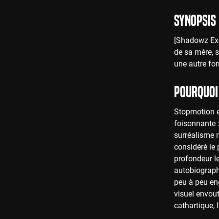
Synopsis
[Shadowz Excl
de sa mère, 
une autre for
Pourquoi 
Stopmotion e
foisonnante 
surréalisme m
considéré le
profondeur l
autobiographi
peu à peu eng
visuel envout
cathartique, l