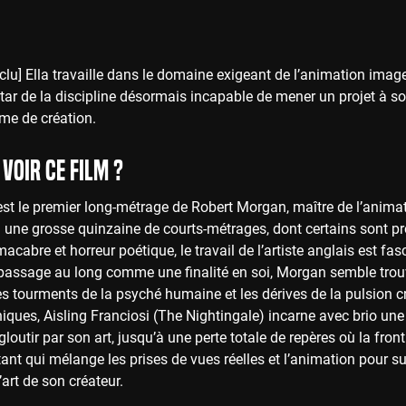
u] Ella travaille dans le domaine exigeant de l’animation image
star de la discipline désormais incapable de mener un projet à s
me de création.
voir ce film ?
st le premier long-métrage de Robert Morgan, maître de l’anima
: une grosse quinzaine de courts-métrages, dont certains sont pr
acabre et horreur poétique, le travail de l’artiste anglais est fas
 passage au long comme une finalité en soi, Morgan semble trouv
es tourments de la psyché humaine et les dérives de la pulsion c
ques, Aisling Franciosi (The Nightingale) incarne avec brio une 
loutir par son art, jusqu’à une perte totale de repères où la front
ant qui mélange les prises de vues réelles et l’animation pour sub
’art de son créateur.