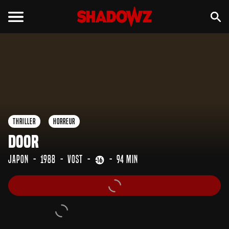
Thriller
Horreur
Door
Japon
1988
VOST
94 min