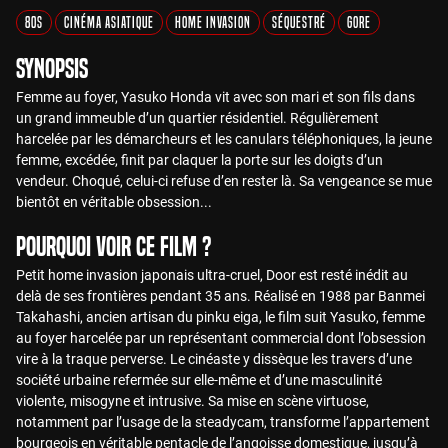
80s
Cinéma Asiatique
Home Invasion
Séquestré
Gore
Synopsis
Femme au foyer, Yasuko Honda vit avec son mari et son fils dans
un grand immeuble d’un quartier résidentiel. Régulièrement
harcelée par les démarcheurs et les canulars téléphoniques, la jeune
femme, excédée, finit par claquer la porte sur les doigts d’un
vendeur. Choqué, celui-ci refuse d’en rester là. Sa vengeance se mue
bientôt en véritable obsession...
Pourquoi voir ce film ?
Petit home invasion japonais ultra-cruel, Door est resté inédit au
delà de ses frontières pendant 35 ans. Réalisé en 1988 par Banmei
Takahashi, ancien artisan du pinku eiga, le film suit Yasuko, femme
au foyer harcelée par un représentant commercial dont l’obsession
vire à la traque perverse. Le cinéaste y dissèque les travers d’une
société urbaine refermée sur elle-même et d’une masculinité
violente, misogyne et intrusive. Sa mise en scène virtuose,
notamment par l’usage de la steadycam, transforme l’appartement
bourgeois en véritable pentacle de l’angoisse domestique, jusqu’à